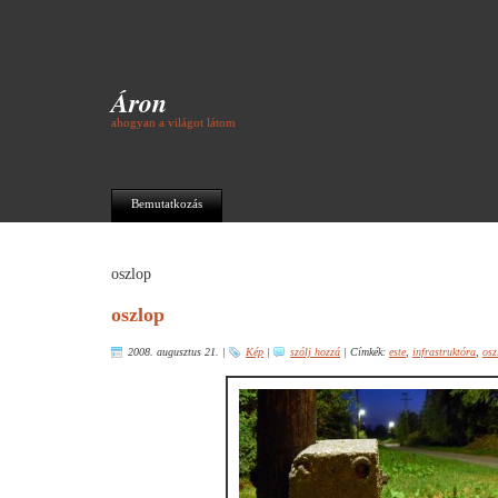
Áron
ahogyan a világot látom
Bemutatkozás
oszlop
oszlop
2008. augusztus 21.
|
Kép
|
szólj hozzá
|
Címkék:
este
,
infrastruktóra
,
osz