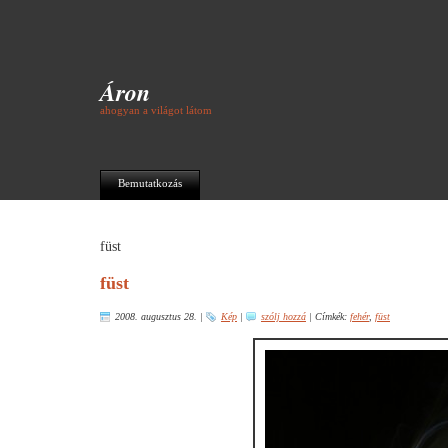
Áron
ahogyan a világot látom
Bemutatkozás
füst
füst
2008. augusztus 28.
|
Kép
|
szólj hozzá
|
Címkék:
fehér
,
füst